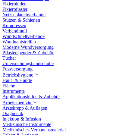
Fixierbinden
Fixierpflaster
Netzschlauchverbände
Stützen & Schienen
Kompressen
Verbandmull
Wundschnellverbände
Wundnahtstreifen
Moderne Wundversorgung
Pflasterspender & Zubehör
Tücher
Untersuchungshandschuhe
Fussversorgung
Betriebshygiene
Haut- & Hände
Fläche
Instrumente
Applikationshilfen & Zubehör
Arbeitsmedizin
Ärztekrepp & Auflagen
Diagnostik
Injektion & Infusion
Medizinische Instrumente
Medizinisches Verbauchsmaterial