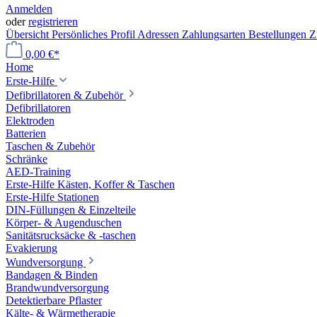
Anmelden
oder
registrieren
Übersicht
Persönliches Profil
Adressen
Zahlungsarten
Bestellungen
Z
0,00 €*
Home
Erste-Hilfe
Defibrillatoren & Zubehör
Defibrillatoren
Elektroden
Batterien
Taschen & Zubehör
Schränke
AED-Training
Erste-Hilfe Kästen, Koffer & Taschen
Erste-Hilfe Stationen
DIN-Füllungen & Einzelteile
Körper- & Augenduschen
Sanitätsrucksäcke & -taschen
Evakierung
Wundversorgung
Bandagen & Binden
Brandwundversorgung
Detektierbare Pflaster
Kälte- & Wärmetherapie