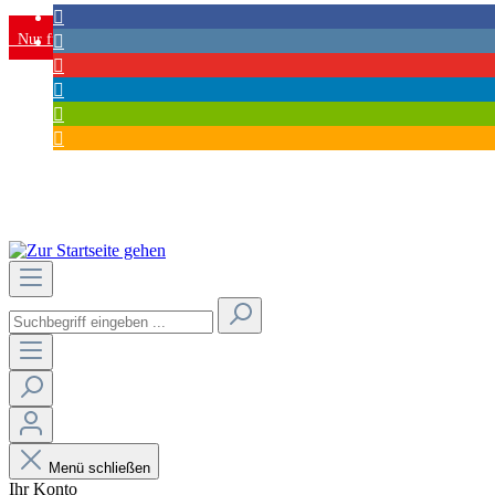
Nur für Gewerbetreibende / B2B
Persönliche & kompetente Beratung
Individuelle Lösungen
Qualitätsmanagement nach ISO 9001:2015
Menü schließen
Ihr Konto