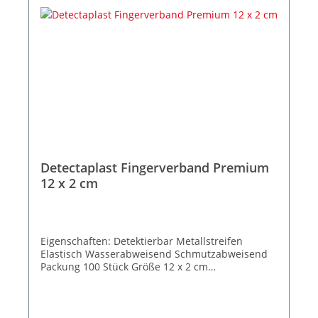
Detectaplast Fingerverband Premium
12 x 2 cm
Eigenschaften: Detektierbar Metallstreifen
Elastisch Wasserabweisend Schmutzabweisend
Packung 100 Stück Größe 12 x 2 cm
Detectaplast® Detektierbare blaue
Pflaster, Speziell für die Food & Catering-
Industrie. Metallstreifen unter der Wundauflage.
Die Detectaplast Premium sind