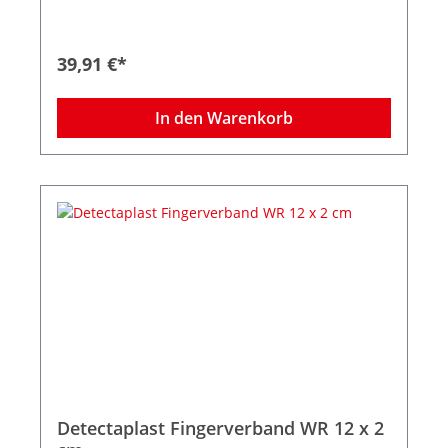
wasserabweisend, schmutzabweisend und
elastisch. Leicht zu erkennen durch auffällige
blaue Farbe. Reduziertes Risiko einer
39,91 €*
Lebensmittelverunreinigung durch Pflaster.
In den Warenkorb
Detectaplast Fingerverband WR 12 x 2