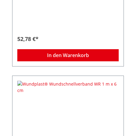
Wolframfilamente Packung mit 95 Stück bestehen
aus: 20 x 3,8 x 3,8 cm 15 x 5,0 x 7,2 cm 40 x 2,2 x
7,2 cm 10 x 4,4 x 5 cm 10 x 1,9 x 12 cm
52,78 €*
In den Warenkorb